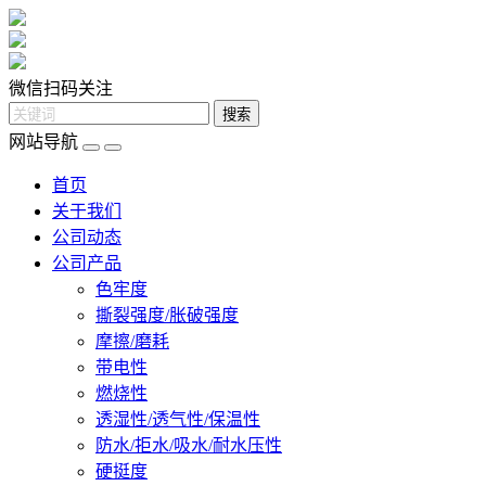
微信扫码关注
网站导航
首页
关于我们
公司动态
公司产品
色牢度
撕裂强度/胀破强度
摩擦/磨耗
带电性
燃烧性
透湿性/透气性/保温性
防水/拒水/吸水/耐水压性
硬挺度