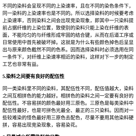
不同的染料会呈现不同的上染速率，且在不同的染色条件下，
同一染料的上染速率也是不同的。所以选择染料的时候要考虑
上染速率，否则染料之间会出现竞染现象，即其中一只染料提
前占据纤维的上染位置，致使别的染料只能上染在纤维的表
面，不能均匀的与纤维形成牢固的结合键，从而在后道工序或
日常使用中首先被破坏掉。这就是为什么有些颜色掉色后呈显
出与原来颜色截然不同的色系。因而选择染料时必须选用在同
一条件下，对纤维上染速率相近的染料，这样对下一步的制定
工艺也非常有益。
5.染料之间要有良好的配伍性
同一类染料里不同的染料，其配伍性不同，配伍值越大，染料
之间互相拼色的能力越好。相拼色的染料之间一定要有良好的
配伍性。不容易拼的颜色最好用三原色。三原色是每类染料中
配伍性最好，也是可拼色光最全、最正的三只染料。因而对一
些较难染的怪色最好用三原色去配色，尽量不要用其他染料硬
拼，容易出现竞染现象，容易染花。