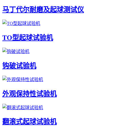
马丁代尔耐磨及起球测试仪
TO型起球试验机
钩破试验机
外观保持性试验机
翻滚式起球试验机