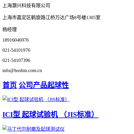
上海灏兴科技有限公司
上海市嘉定区鹤旋路江桥万达广场8号楼1305室
杨经理
18916046976
021-54101976
021-54107396
info@hoshin.com.cn
首页
公司产品
起球性
ICI型 起球试验机 （JIS标准）