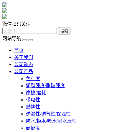
微信扫码关注
网站导航
首页
关于我们
公司动态
公司产品
色牢度
撕裂强度/胀破强度
摩擦/磨耗
带电性
燃烧性
透湿性/透气性/保温性
防水/拒水/吸水/耐水压性
硬挺度