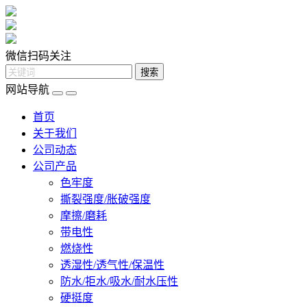
微信扫码关注
网站导航
首页
关于我们
公司动态
公司产品
色牢度
撕裂强度/胀破强度
摩擦/磨耗
带电性
燃烧性
透湿性/透气性/保温性
防水/拒水/吸水/耐水压性
硬挺度