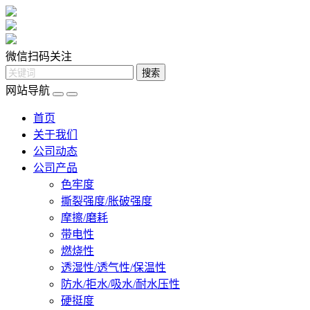
微信扫码关注
网站导航
首页
关于我们
公司动态
公司产品
色牢度
撕裂强度/胀破强度
摩擦/磨耗
带电性
燃烧性
透湿性/透气性/保温性
防水/拒水/吸水/耐水压性
硬挺度