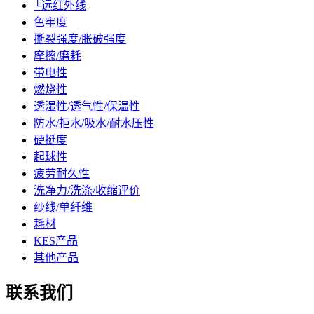
└远红外线
色牢度
撕裂强度/胀破强度
摩擦/磨耗
带电性
燃烧性
透湿性/透气性/保温性
防水/拒水/吸水/耐水压性
硬挺度
起球性
疲劳耐久性
洗净力/洗涤/收缩评价
纱线/单纤维
耗材
KES产品
其他产品
联系我们