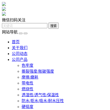
微信扫码关注
网站导航
首页
关于我们
公司动态
公司产品
色牢度
撕裂强度/胀破强度
摩擦/磨耗
带电性
燃烧性
透湿性/透气性/保温性
防水/拒水/吸水/耐水压性
硬挺度