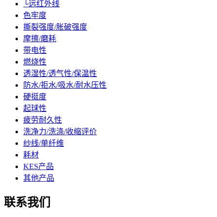
└远红外线
色牢度
撕裂强度/胀破强度
摩擦/磨耗
带电性
燃烧性
透湿性/透气性/保温性
防水/拒水/吸水/耐水压性
硬挺度
起球性
疲劳耐久性
洗净力/洗涤/收缩评价
纱线/单纤维
耗材
KES产品
其他产品
联系我们