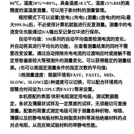
80℃，湿度20%～80%。具备温度±0.5℃，湿度±5%RH的高
精度的温湿度测量，可以用于新材料的测量管理。
程控模式下可以设置[放电]-[充电]-[测量]-[放电]的时间(最
大999.9s)后，不必使用计算机就能进行反复测量。测量中的电
流变化也能通过D/A输出至记录仪中进行保存。
自动平均值：SM系列的自动平均值是检测电流的变化，
并自动将其进行平均化的功能， 在查看测量结果的同时不需
要改变设置。通过自动排除充电电流的过渡响应时或接触不稳
定导致偏差较大等预测外的测量变化，可以获得稳定的测量结
果。(也可以是固定测量条件的指定次数的平均值)
5
档测量速度：根据环境有FAST、FAST2、MID、
SLOW、SLOW2这5种速度可以切换，可以配合环境将内
部整合时间设为1/2PLC的FAST2等来设置。
本机搭配的表面/体积电阻测定用电极，
测试数据稳
定，条状及薄膜状试样及一定厚度的试样，无须裁切可直接
测量。配套的荷重式测定电极可用于测量各种织物、地毯、
薄膜以及防静电地板材料及树脂类材料等其他绝缘材料的点
对点电阻，从而反映试验材料的带静电性能。