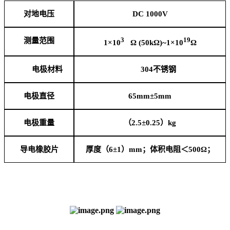
对地电压
DC 1000V
测量范围
3
19
1×10
Ω (50kΩ)~1×10
Ω
电极材料
304
不锈钢
电极直径
65mm
±5mm
电极重量
（2.5±0.25）kg
导电橡胶片
厚度（6
±1）mm；体积电阻＜500Ω；