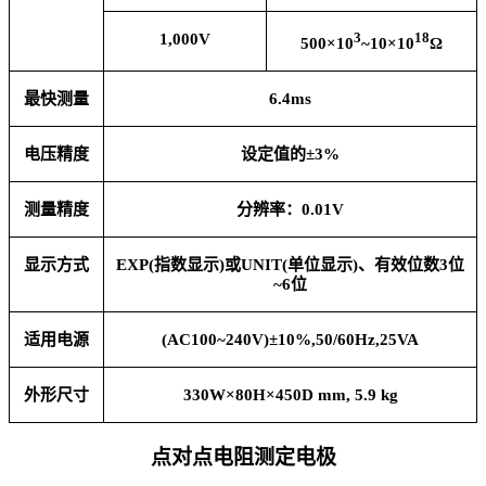
1,000V
3
18
500×10
~10×10
Ω
最快测量
6.4ms
电压精度
设定值的±3%
测量精度
分辨率：0.01V
显示方式
EXP(
指数显示)或UNIT(单位显示)、有效位数3位
~6位
适用电源
(AC100~240V)
±10%,50/60Hz,25VA
外形尺寸
330W×80H×450D mm, 5.9 kg
点对点电阻测定电极